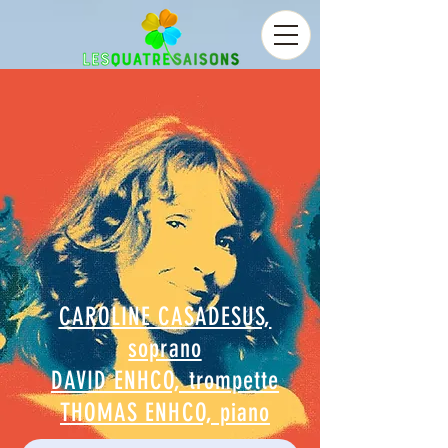
CAROLINE CASADESUS,
soprano
DAVID ENHCO, trompette
THOMAS ENHCO, piano