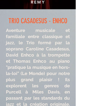
REMY
TRIO CASADESUS - ENHCO
Aventure musicale et
familiale entre classique et
jazz, le Trio formé par la
soprano Caroline Casadesus,
David Enhco à la trompette
et Thomas Enhco au piano
"pratique la musique en hors-
la-loi" (Le Monde) pour notre
plus grand plaisir ! Ils
explorent les genres de
Purcell à Miles Davis, en
passant par les standards du
jazz et la création originale.